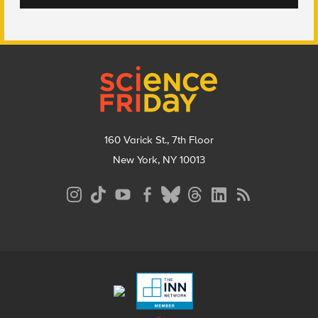
Footer
160 Varick St., 7th Floor
New York, NY 10013
Social
Media
Menu
Footer
Menu