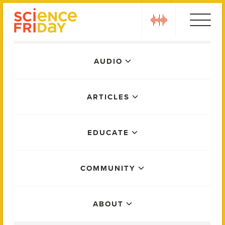
Skip
play
to
content
Main
AUDIO
Menu
ARTICLES
EDUCATE
COMMUNITY
ABOUT