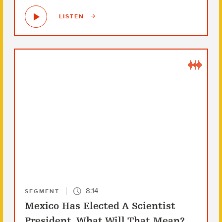
LISTEN
8:14
SEGMENT
Mexico Has Elected A Scientist
President. What Will That Mean?