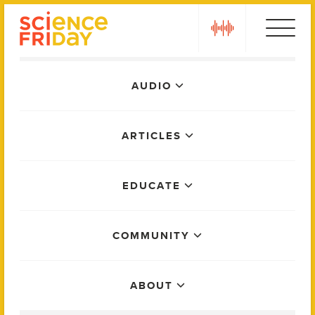
Skip
play
to
content
Main
AUDIO
Menu
ARTICLES
EDUCATE
COMMUNITY
ABOUT