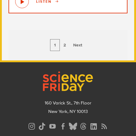
LISTEN
1
2
Next
Footer
160 Varick St., 7th Floor
New York, NY 10013
Social
Media