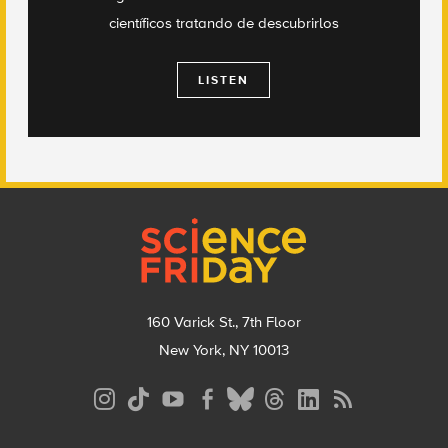
científicos tratando de descubrirlos
LISTEN
Footer
160 Varick St., 7th Floor
New York, NY 10013
Social
Media
Menu