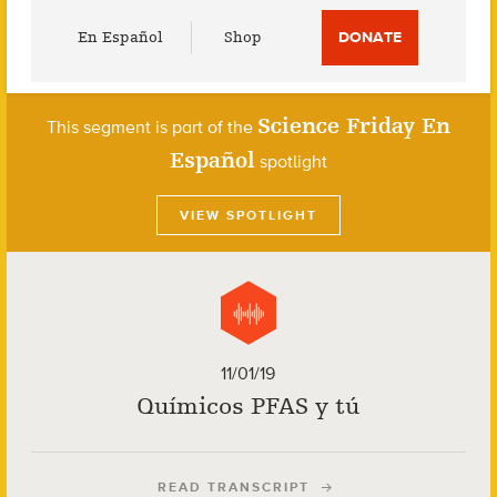
Utility
En Español
Shop
DONATE
Menu
Science Friday En
This segment is part of the
Español
spotlight
VIEW SPOTLIGHT
11/01/19
Químicos PFAS y tú
READ TRANSCRIPT