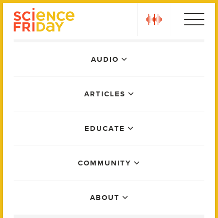
Skip
play
to
content
Main
AUDIO
Menu
ARTICLES
EDUCATE
COMMUNITY
ABOUT