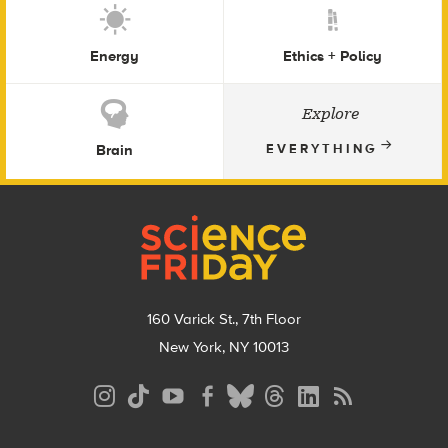
Energy
Ethics + Policy
Explore
Brain
EVERYTHING
Footer
160 Varick St., 7th Floor
New York, NY 10013
Social
Media
Menu