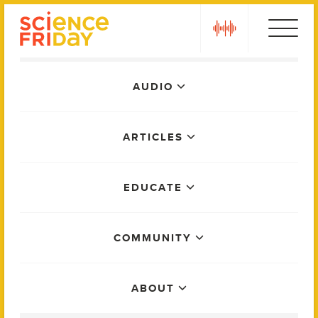
Skip
play
to
content
Main
AUDIO
Menu
ARTICLES
EDUCATE
COMMUNITY
ABOUT